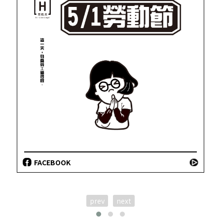
FACEBOOK
prev
next