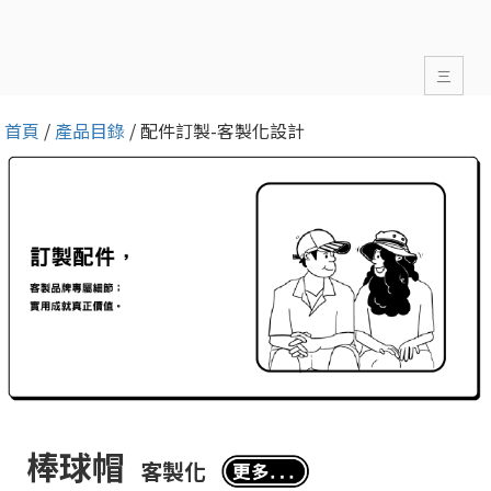
三
首頁
/
產品目錄
/ 配件訂製-客製化設計
棒球帽
客製化