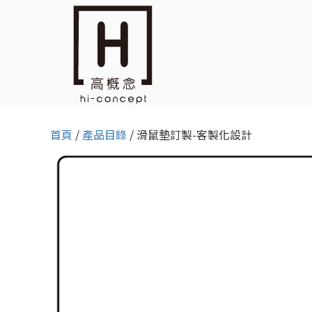
首頁
/
產品目錄
/ 滑鼠墊訂製-客製化設計