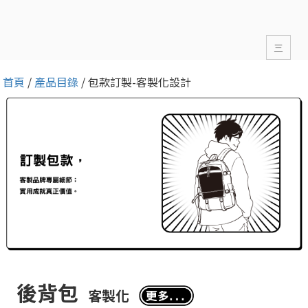
三
首頁
/
產品目錄
/ 包款訂製-客製化設計
後背包
客製化