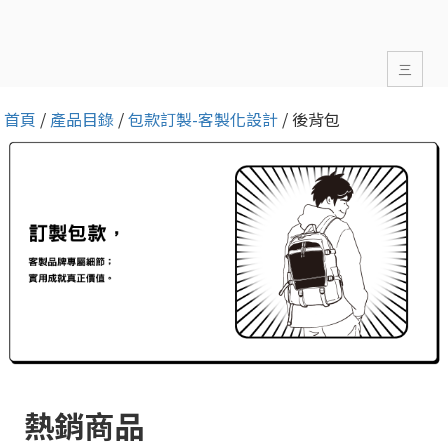
三
首頁
/
產品目錄
/
包款訂製-客製化設計
/ 後背包
熱銷商品