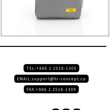
TEL:+886 2 2518-1305
EMAIL:support@hi-concept.co
FAX:+886 2 2518-1309